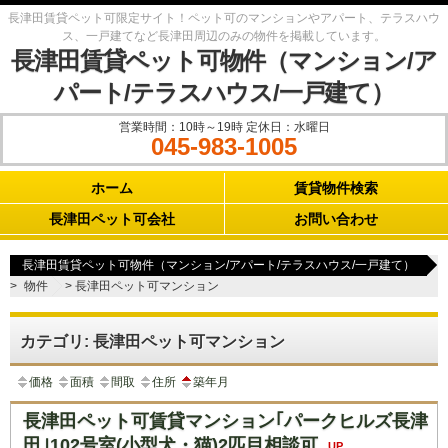
長津田賃貸ペット可限定サイト！ペット可のマンションやアパート、テラスハウ
ス、一戸建てなど長津田周辺のみの物件を掲載しています。
長津田賃貸ペット可物件（マンション/ア
パート/テラスハウス/一戸建て）
営業時間：10時～19時 定休日：水曜日
045-983-1005
Main menu
ホーム
賃貸物件検索
長津田ペット可会社
お問い合わせ
長津田賃貸ペット可物件（マンション/アパート/テラスハウス/一戸建て）
>
物件
>
長津田ペット可マンション
カテゴリ: 長津田ペット可マンション
価格
面積
間取
住所
築年月
長津田ペット可賃貸マンション｢パークヒルズ長津
田｣102号室(小型犬・猫)2匹目相談可
UP