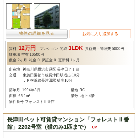
物件の詳細を見る
お気に入り追加する
12万円
3LDK
賃料
マンション
間取
共益費・管理費
5000円
駐車場
空有 16500円
敷金
2ヶ月
礼金
0
保証金
0
更新料
1ヶ月
所在地
神奈川県横浜市緑区 長津田７丁目
交通
東急田園都市線長津田駅 徒歩10分
ＪＲ横浜線長津田駅 徒歩10分
築年月
1994年3月
構造
RC
面積
65.1m²
階数
地上 4階
物件番号
フォレストⅡ番館
長津田ペット可賃貸マンション「フォレストⅡ番
館」2202号室（猫のみ1匹まで）
UP