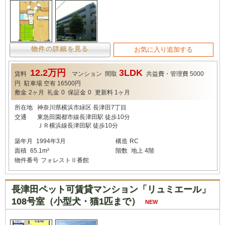
物件の詳細を見る
お気に入り追加する
12.2万円
3LDK
賃料
マンション
間取
共益費・管理費
5000
円
駐車場
空有 16500円
敷金
2ヶ月
礼金
0
保証金
0
更新料
1ヶ月
所在地
神奈川県横浜市緑区 長津田7丁目
交通
東急田園都市線長津田駅 徒歩10分
ＪＲ横浜線長津田駅 徒歩10分
築年月
1994年3月
構造
RC
面積
65.1m²
階数
地上 4階
物件番号
フォレストⅡ番館
長津田ペット可賃貸マンション「リュミエール」
108号室（小型犬・猫1匹まで）
NEW