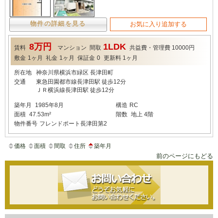
物件の詳細を見る
お気に入り追加する
8万円
1LDK
賃料
マンション
間取
共益費・管理費
10000円
敷金
1ヶ月
礼金
1ヶ月
保証金
0
更新料
1ヶ月
所在地
神奈川県横浜市緑区 長津田町
交通
東急田園都市線長津田駅 徒歩12分
ＪＲ横浜線長津田駅 徒歩12分
築年月
1985年8月
構造
RC
面積
47.53m²
階数
地上 4階
物件番号
フレンドポート長津田第2
価格
面積
間取
住所
築年月
前のページにもどる