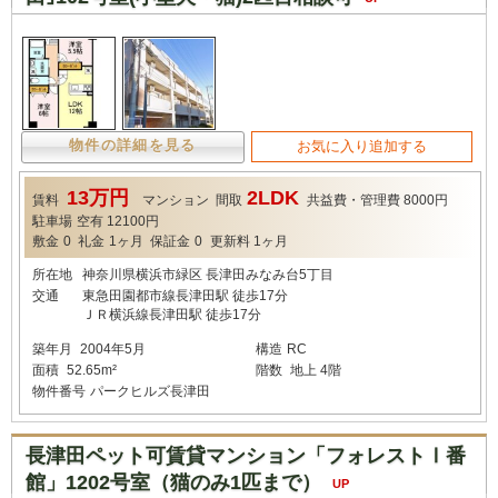
物件の詳細を見る
お気に入り追加する
13万円
2LDK
賃料
マンション
間取
共益費・管理費
8000円
駐車場
空有 12100円
敷金
0
礼金
1ヶ月
保証金
0
更新料
1ヶ月
所在地
神奈川県横浜市緑区 長津田みなみ台5丁目
交通
東急田園都市線長津田駅 徒歩17分
ＪＲ横浜線長津田駅 徒歩17分
築年月
2004年5月
構造
RC
面積
52.65m²
階数
地上 4階
物件番号
パークヒルズ長津田
長津田ペット可賃貸マンション「フォレストⅠ番
館」1202号室（猫のみ1匹まで）
UP