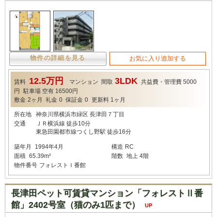
物件の詳細を見る
お気に入り追加する
12.5万円
3LDK
賃料
マンション
間取
共益費・管理費
5000
円
駐車場
空有 16500円
敷金
2ヶ月
礼金
0
保証金
0
更新料
1ヶ月
所在地
神奈川県横浜市緑区 長津田７丁目
交通
ＪＲ横浜線 徒歩10分
東急田園都市線つくし野駅 徒歩16分
築年月
1994年4月
構造
RC
面積
65.39m²
階数
地上 4階
物件番号
フォレストＩ番館
長津田ペット可賃貸マンション「フォレストⅡ番
館」2402号室（猫のみ1匹まで）
UP