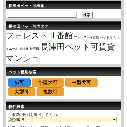
長津田ペット可検索
長津田ペット可内タグ
フォレストⅡ番館
フォレスト壱番館
ペット可
リュ
長津田ペット可賃貸
ミエール
徒歩圏
長津田
マンショ
ペット種別検索
猫可
小型犬可
中型犬可
大型可
複数可
物件検索
ご希望の種別を選択して下さい