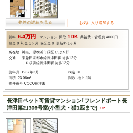
物件の詳細を見る
お気に入り追加する
6.4万円
1DK
賃料
マンション
間取
共益費・管理費
4000円
敷金
0
礼金
1ヶ月
保証金
0
更新料
1ヶ月
所在地
神奈川県横浜市緑区 いぶき野
交通
東急田園都市線長津田駅 徒歩12分
ＪＲ横浜線長津田駅 徒歩12分
築年月
1987年3月
構造
RC
面積
23.08m²
階数
地上 4階
物件番号
COCO長津田
長津田ペット可賃貸マンション｢フレンドポート長
津田第2｣306号室(小型犬・猫1匹まで)
UP