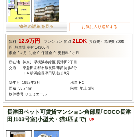
物件の詳細を見る
お気に入り追加する
12.9万円
2LDK
賃料
マンション
間取
共益費・管理費
3000
円
駐車場
空有 14300円
敷金
2ヶ月
礼金
0
保証金
0
更新料
1ヶ月
所在地
神奈川県横浜市緑区 長津田2丁目
交通
東急田園都市線長津田駅 徒歩8分
ＪＲ横浜線長津田駅 徒歩8分
築年月
1992年2月
構造
RC
面積
58.74m²
階数
地上 3階
物件番号
リュミエール
長津田ペット可賃貸マンション角部屋｢COCO長津
田｣103号室(小型犬・猫1匹まで)
UP