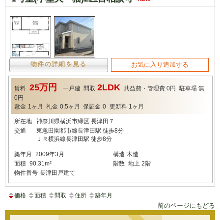
物件の詳細を見る
お気に入り追加する
25万円
2LDK
賃料
一戸建
間取
共益費・管理費
0円
駐車場
無
0円
敷金
1ヶ月
礼金
0.5ヶ月
保証金
0
更新料
1ヶ月
所在地
神奈川県横浜市緑区 長津田７
交通
東急田園都市線長津田駅 徒歩8分
ＪＲ横浜線長津田駅 徒歩8分
築年月
2009年3月
構造
木造
面積
90.31m²
階数
地上 2階
物件番号
長津田戸建て
価格
面積
間取
住所
築年月
前のページにもどる