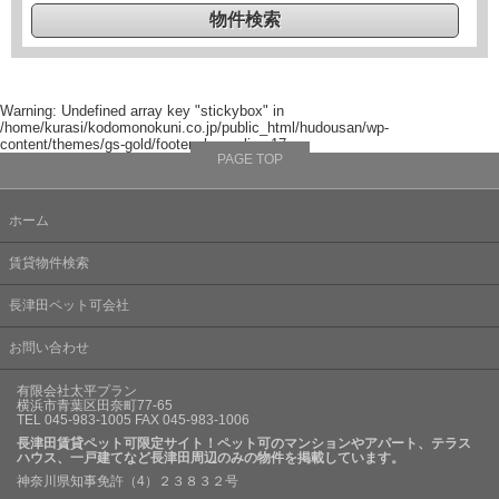
Warning
: Undefined array key "stickybox" in
/home/kurasi/kodomonokuni.co.jp/public_html/hudousan/wp-
content/themes/gs-gold/footer.php
on line
17
PAGE TOP
ホーム
賃貸物件検索
長津田ペット可会社
お問い合わせ
有限会社太平プラン
横浜市青葉区田奈町77-65
TEL 045-983-1005 FAX 045-983-1006
長津田賃貸ペット可限定サイト！ペット可のマンションやアパート、テラス
ハウス、一戸建てなど長津田周辺のみの物件を掲載しています。
神奈川県知事免許（4）２３８３２号