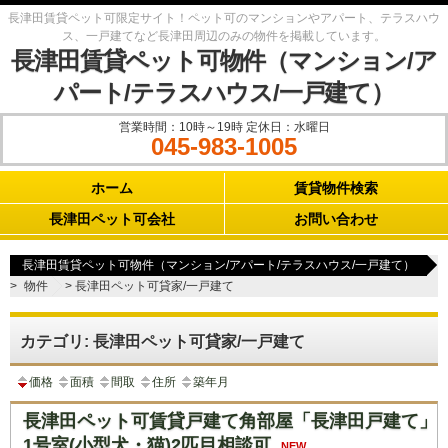
長津田賃貸ペット可限定サイト！ペット可のマンションやアパート、テラスハウ
ス、一戸建てなど長津田周辺のみの物件を掲載しています。
長津田賃貸ペット可物件（マンション/ア
パート/テラスハウス/一戸建て）
営業時間：10時～19時 定休日：水曜日
045-983-1005
Main menu
ホーム
賃貸物件検索
長津田ペット可会社
お問い合わせ
長津田賃貸ペット可物件（マンション/アパート/テラスハウス/一戸建て）
>
物件
>
長津田ペット可貸家/一戸建て
カテゴリ: 長津田ペット可貸家/一戸建て
価格
面積
間取
住所
築年月
長津田ペット可賃貸戸建て角部屋「長津田戸建て」
1号室(小型犬・猫)2匹目相談可
NEW