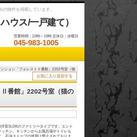
みの物件を掲載しています。
ハウス/一戸建て）
営業時間：10時～19時 定休日：水曜日
045-983-1005
ンション「フォレストⅡ番館」2202号室（猫
お気に入り追加する
番館」2202号室（猫の
和洋室3LDKのファミリータイプです。エント
キッチン。キッチンからお風呂場やトイレも
す。石油ストーブの使用は禁止されておりま