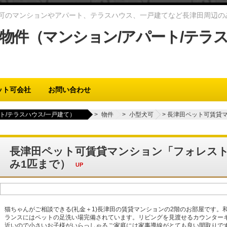
可のマンションやアパート、テラスハウス、一戸建てなど長津田周辺の
物件（マンション/アパート/テラス
ット可会社
お問い合わせ
ト/テラスハウス/一戸建て）
>
物件
>
小型犬可
>
長津田ペット可賃貸マ
長津田ペット可賃貸マンション「フォレストⅡ
み1匹まで）
UP
猫ちゃんがご相談できる(礼金＋1)長津田の賃貸マンションの2階のお部屋です。
ランスにはペットの足洗い場完備されています。リビングを見渡せるカウンター
近いので小さいお子様がいらっしゃるご家庭には家事導線がとても良い間取りで