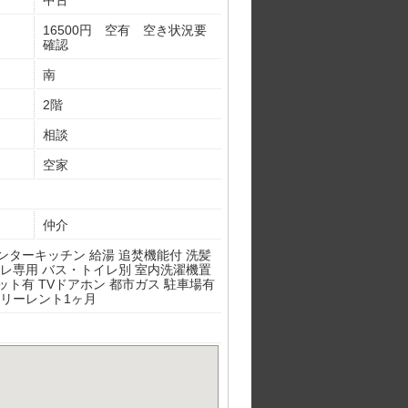
中古
16500円 空有 空き状況要
確認
南
2階
相談
空家
仲介
ンターキッチン 給湯 追焚機能付 洗髪
イレ専用 バス・トイレ別 室内洗濯機置
ット有 TVドアホン 都市ガス 駐車場有
フリーレント1ヶ月