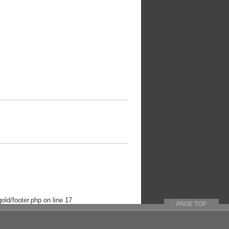
old/footer.php
on line
17
PAGE TOP