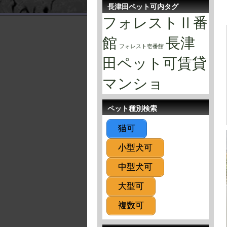
長津田ペット可内タグ
フォレストⅡ番
館
長津
フォレスト壱番館
田ペット可賃貸
マンショ
ペット種別検索
猫可
小型犬可
中型犬可
大型可
複数可