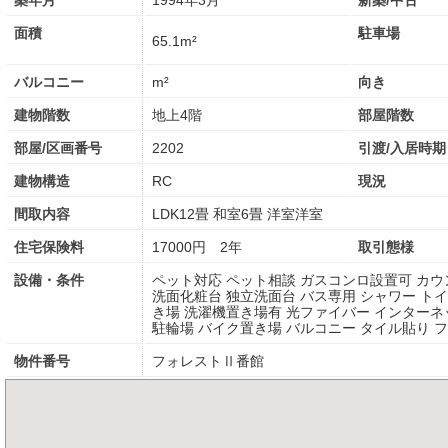
築年月
1994年3月
新築/中古
面積
駐車場
65.1m²
バルコニー
m²
向き
建物階数
地上4階
部屋階数
部屋/区画番号
2202
引渡/入居時期
建物構造
RC
現況
間取内容
LDK12畳 和室6畳 洋室洋室
住宅保険料
17000円 2年
取引態様
設備・条件
ペット対応 ペット相談 ガスコンロ設置可 カウ
洗面化粧台 独立洗面台 バス専用 シャワー ト
き場 洗濯機置き場有 光ファイバー インターネ
駐輪場 バイク置き場 バルコニー タイル貼り 
物件番号
フォレストⅡ番館