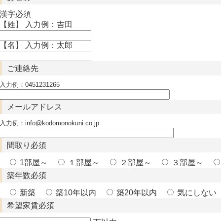
漢字
必須
【姓】 入力例：吉田
【名】 入力例：太郎
ご連絡先
入力例：0451231265
メールアドレス
入力例：info@kodomonokuni.co.jp
間取り
必須
1部屋～
１部屋～
２部屋～
３部屋～
築年数
必須
新築
築10年以内
築20年以内
気にしない
希望家賃
必須