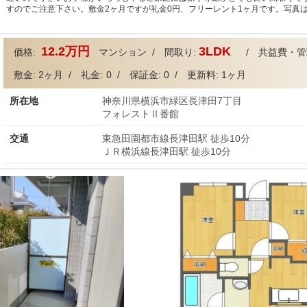
すのでご注意下さい。敷金2ヶ月ですが礼金0円、フリーレント1ヶ月です。写真
12.2万円
3LDK
価格
:
マンション
/ 間取り:
/ 共益費・管
敷金:
2ヶ月
/ 礼金:
0
/ 保証金:
0
/ 更新料:
1ヶ月
所在地
神奈川県横浜市緑区長津田7丁目
フォレストⅡ番館
交通
東急田園都市線長津田駅 徒歩10分
ＪＲ横浜線長津田駅 徒歩10分